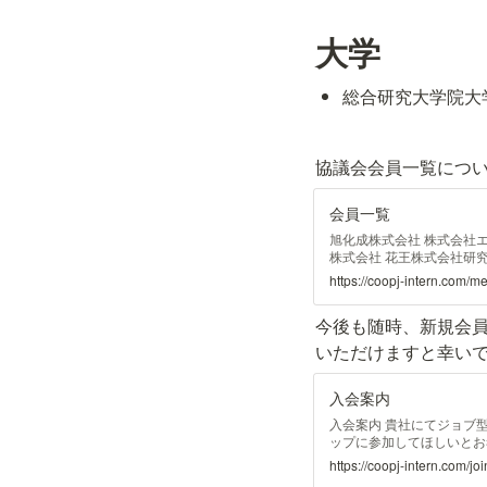
大学
総合研究大学院大
協議会会員一覧につ
会員一覧
旭化成株式会社 株式会社エ
株式会社 花王株式会社研
株式会社QunaSys Ｋ
https://coopj-intern.com/
Ｘ金属株式会社 塩野義製
社人機一体 住友化学株式
今後も随時、新規会
株式会社 株式会社ダイセ
ーム開発株式会社 東レ株
いただけますと幸い
作所 富士通株式会社 株
三菱電機株式会社 三菱マ
入会案内
入会案内 貴社にてジョブ
ップに参加してほしいとお
力ください。事務局内にて
https://coopj-intern.com/joi