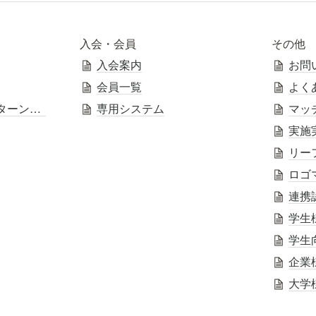
入会・会員
その他
入会案内
お問
会員一覧
よく
ジョブ型研究インターンシップ
専用システム
マッ
実施
リー
ロゴ
連携
学生
学生
企業
大学