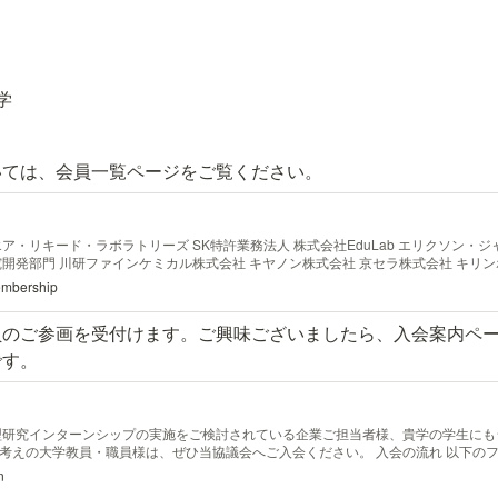
学
いては、会員一覧ページをご覧ください。
ア・リキード・ラボラトリーズ SK特許業務法人 株式会社EduLab エリクソン・
究開発部門 川研ファインケミカル株式会社 キヤノン株式会社 京セラ株式会社 キリ
Ｈネオケム株式会社 一般社団法人構造物診断技術研究会 コニカミノルタ株式会社 株式
membership
薬株式会社 株式会社島津製作所 シャープ株式会社 昭和電工株式会社 昭和電線ホール
会社 住友ベークライト株式会社 セントラル硝子株式会社 ソフトバンク株式会社 第一
員のご参画を受付けます。ご興味ございましたら、入会案内ペ
ル 武田薬品工業株式会社 株式会社ちとせ研究所 中外製薬株式会社 東亞合成株式会社
式会社 トヨタ自動車株式会社 日本電信電話株式会社 日本ガイシ株式会社 パナソニッ
です。
式会社ブリヂストン 三井化学株式会社 三井住友海上火災保険株式会社 三井不動産株式
テリアル株式会社 株式会社みずほフィナンシャルグループ
型研究インターンシップの実施をご検討されている企業ご担当者様、貴学の学生にも
考えの大学教員・職員様は、ぜひ当協議会へご入会ください。 入会の流れ 以下の
内容を確認した後、入会申請書をご案内いたします
n