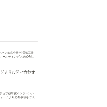
ジャパン株式会社 沖電気工業
ンホールディングス株式会社
会社サイバーエージェント Ｊ
ディングス株式会社 株式会
生命保険株式会社 第一三共
ージよりお問い合わせ
 東京大学協創プラットフォ
ク株式会社 株式会社日立製
会社 三菱ケミカル株式会社
ジョブ型研究インターンシ
フォームより必要事項をご入