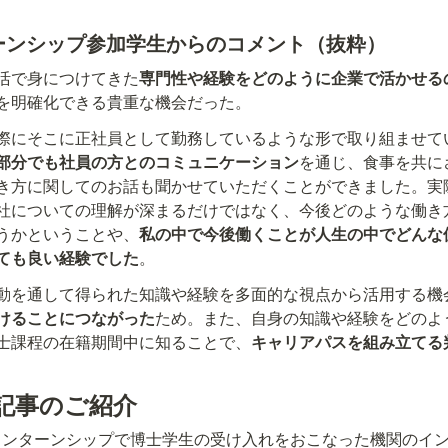
ターンシップ参加学生からのコメント（抜粋）
活で身につけてきた
専門性や経験をどのように企業で活かせる
を明確化できる貴重な機会だった。
際にそこに正社員として勤務しているような形で取り組ませて
部分でも社員の方とのコミュニケーション
を通じ、食事を共に
き方に関してのお話も聞かせていただくことができました。実
社についての理解が深まるだけではなく、今後どのような働き
うかということや、
私の中で今後働くことが人生の中でどんな
ても良い経験でした
。
動を通して得られた知識や経験を多面的な視点から活用する機
けることにつながった
ため。また、自身の知識や経験をどのよ
士課程の在籍期間中に知ることで、
キャリアパスを組み立てる
記事のご紹介
インターンシップで博士学生の受け入れをおこなった機関のイ