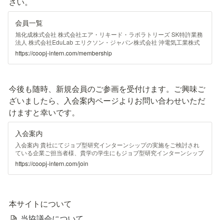
さい。
会員一覧
旭化成株式会社 株式会社エア・リキード・ラボラトリーズ SK特許業務
法人 株式会社EduLab エリクソン・ジャパン株式会社 沖電気工業株式
会社 花王株式会社研究開発部門 川研ファインケミカル株式会社 キヤノ
https://coopj-intern.com/membership
ン株式会社 京セラ株式会社 キリンホールディングス株式会社 株式会社
QunaSys ＫＨネオケム株式会社 一般社団法人構造物診断技術研究会 コ
ニカミノルタ株式会社 株式会社サイバーエージェント ＪＸ金属株式会
社 塩野義製薬株式会社 株式会社島津製作所 シャープ株式会社 昭和電工
今後も随時、新規会員のご参画を受付けます。ご興味ご
株式会社 昭和電線ホールディングス株式会社 株式会社人機一体 住友化
学株式会社 住友ベークライト株式会社 セントラル硝子株式会社 ソフト
ざいましたら、入会案内ページよりお問い合わせいただ
バンク株式会社 第一生命保険株式会社 第一三共株式会社 株式会社ダイ
けますと幸いです。
セル 武田薬品工業株式会社 株式会社ちとせ研究所 中外製薬株式会社 東
亞合成株式会社 東京大学協創プラットフォーム開発株式会社 東レ株式
会社 トヨタ自動車株式会社 日本電信電話株式会社 日本ガイシ株式会社
入会案内
パナソニック株式会社 株式会社日立製作所 富士通株式会社 株式会社ブ
リヂストン 三井化学株式会社 三井住友海上火災保険株式会社 三井不動
入会案内 貴社にてジョブ型研究インターンシップの実施をご検討され
産株式会社 三菱ケミカル株式会社 三菱電機株式会社 三菱マテリアル株
ている企業ご担当者様、貴学の学生にもジョブ型研究インターンシップ
式会社 株式会社みずほフィナンシャルグループ
に参加してほしいとお考えの大学教員・職員様は、ぜひ当協議会へご入
https://coopj-intern.com/join
会ください。 入会の流れ 以下のフォームより必要事項をご入力くださ
い。事務局内にて内容を確認した後、入会申請書をご案内いたします
本サイトについて
当協議会について